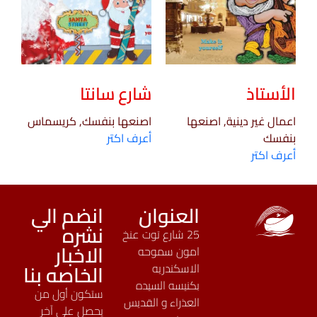
الأستاذ
شارع سانتا
اعمال غير دينية, اصنعها
اصنعها بنفسك, كريسماس
بنفسك
أعرف اكتر
أعرف اكتر
العنوان
انضم الي
نشره
25 شارع توت عنخ
الاخبار
امون سموحه
الخاصه بنا
الاسكندريه
بكنيسه السيده
ستكون أول من
العذراء و القديس
يحصل على آخر