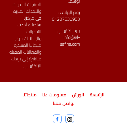
يوسف
المنتجات الجديدة
والأحداث المثيرة
رقم الهاتف :
في مركزنا.
01207530953
ستصلك أحدث
بريد الكتروني :
التحديثات
info@el-
والإعلانات حول
safina.com
منتجاتنا المبتكرة
والفعاليات المقبلة
مباشرة إلى بريدك
الإلكتروني.
الرئيسية
الورش
معلومات عنا
منتجاتنا
تواصل معنا