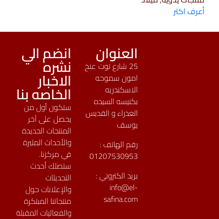
أعرف اكتر
العنوان
انضم الي
نشره
25 شارع توت عنخ
الاخبار
امون سموحه
الخاصه بنا
الاسكندريه
بكنيسه السيده
ستكون أول من
العذراء و القديس
يحصل على آخر
يوسف
المنتجات الجديدة
والأحداث المثيرة
رقم الهاتف :
في مركزنا.
01207530953
ستصلك أحدث
بريد الكتروني :
التحديثات
info@el-
والإعلانات حول
safina.com
منتجاتنا المبتكرة
والفعاليات المقبلة