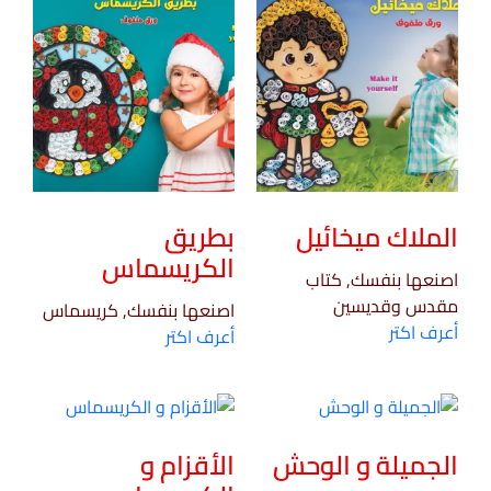
الملاك ميخائيل
بطريق
الكريسماس
اصنعها بنفسك, كتاب
مقدس وقديسين
اصنعها بنفسك, كريسماس
أعرف اكتر
أعرف اكتر
الجميلة و الوحش
الأقزام و