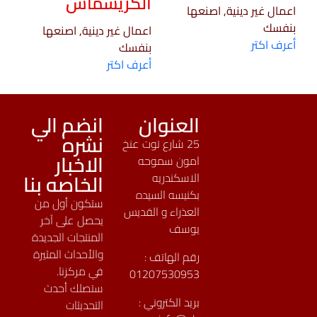
الكريسماس
اعمال غير دينية, اصنعها
بنفسك
اعمال غير دينية, اصنعها
أعرف اكتر
بنفسك
أعرف اكتر
العنوان
انضم الي
نشره
25 شارع توت عنخ
الاخبار
امون سموحه
الخاصه بنا
الاسكندريه
بكنيسه السيده
ستكون أول من
العذراء و القديس
يحصل على آخر
يوسف
المنتجات الجديدة
والأحداث المثيرة
رقم الهاتف :
في مركزنا.
01207530953
ستصلك أحدث
بريد الكتروني :
التحديثات