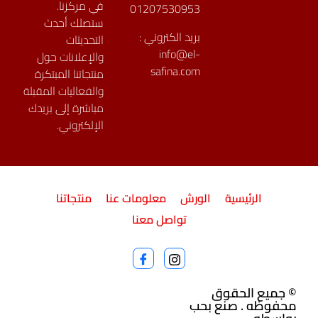
في مركزنا.
01207530953
ستصلك أحدث
بريد الكتروني :
التحديثات
info@el-
والإعلانات حول
safina.com
منتجاتنا المبتكرة
والفعاليات المقبلة
مباشرة إلى بريدك
الإلكتروني.
الرئيسية
الورش
معلومات عنا
منتجاتنا
تواصل معنا
© جميع الحقوق
محفوظه . صنع بحب