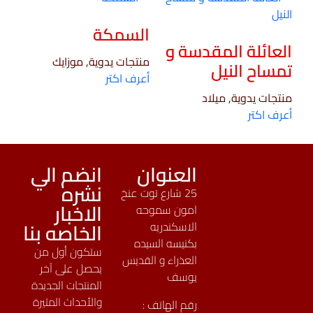
السمكة
العائلة المقدسة و
منتجات يدوية, موزايك
تمساح النيل
أعرف اكتر
منتجات يدوية, ميلاد
أعرف اكتر
العنوان
انضم الي
نشره
25 شارع توت عنخ
الاخبار
امون سموحه
الخاصه بنا
الاسكندريه
بكنيسه السيده
ستكون أول من
العذراء و القديس
يحصل على آخر
يوسف
المنتجات الجديدة
والأحداث المثيرة
رقم الهاتف :