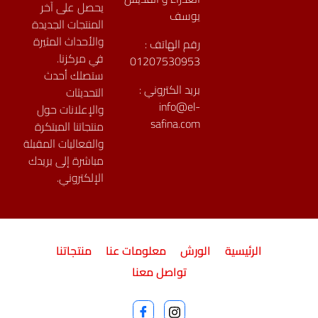
يحصل على آخر
يوسف
المنتجات الجديدة
والأحداث المثيرة
رقم الهاتف :
في مركزنا.
01207530953
ستصلك أحدث
بريد الكتروني :
التحديثات
info@el-
والإعلانات حول
safina.com
منتجاتنا المبتكرة
والفعاليات المقبلة
مباشرة إلى بريدك
الإلكتروني.
الرئيسية
الورش
معلومات عنا
منتجاتنا
تواصل معنا