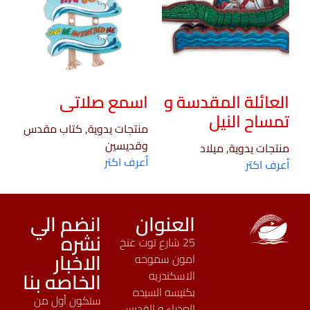
العائلة المقدسة و
اسمع صلاتى
تمساح النيل
منتجات يدوية, كتاب مقدس
وقديسين
منتجات يدوية, ميلاد
أعرف اكتر
أعرف اكتر
العنوان
انضم الي
نشره
25 شارع توت عنخ
الاخبار
امون سموحه
الخاصه بنا
الاسكندريه
بكنيسه السيده
ستكون أول من
العذراء و القديس