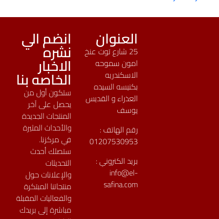
العنوان
انضم الي
نشره
25 شارع توت عنخ
الاخبار
امون سموحه
الخاصه بنا
الاسكندريه
بكنيسه السيده
ستكون أول من
العذراء و القديس
يحصل على آخر
يوسف
المنتجات الجديدة
والأحداث المثيرة
رقم الهاتف :
في مركزنا.
01207530953
ستصلك أحدث
بريد الكتروني :
التحديثات
info@el-
والإعلانات حول
safina.com
منتجاتنا المبتكرة
والفعاليات المقبلة
مباشرة إلى بريدك