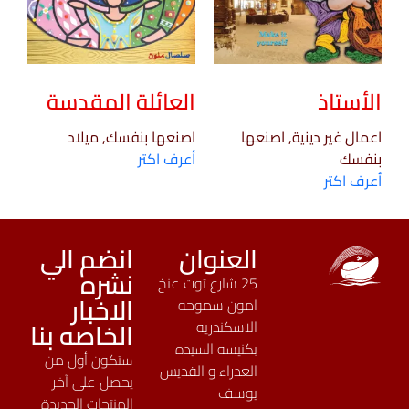
الأستاذ
العائلة المقدسة
اعمال غير دينية, اصنعها
اصنعها بنفسك, ميلاد
بنفسك
أعرف اكتر
أعرف اكتر
العنوان
انضم الي
نشره
25 شارع توت عنخ
الاخبار
امون سموحه
الخاصه بنا
الاسكندريه
بكنيسه السيده
ستكون أول من
العذراء و القديس
يحصل على آخر
يوسف
المنتجات الجديدة