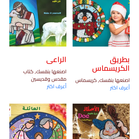
بطريق
الراعى
الكريسماس
اصنعها بنفسك, كتاب
مقدس وقديسين
اصنعها بنفسك, كريسماس
أعرف اكتر
أعرف اكتر