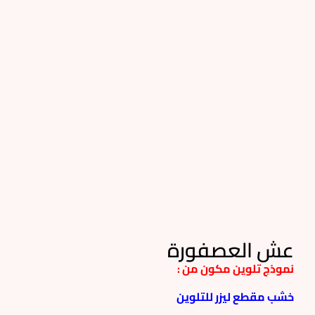
عش العصفورة
نموذج تلوين مكون من :
خشب مقطع ليزر للتلوين