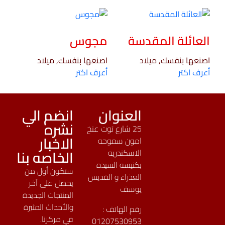
العائلة المقدسة
مجوس
اصنعها بنفسك, ميلاد
اصنعها بنفسك, ميلاد
أعرف اكتر
أعرف اكتر
العنوان
انضم الي
نشره
25 شارع توت عنخ
الاخبار
امون سموحه
الخاصه بنا
الاسكندريه
بكنيسه السيده
ستكون أول من
العذراء و القديس
يحصل على آخر
يوسف
المنتجات الجديدة
والأحداث المثيرة
رقم الهاتف :
في مركزنا.
01207530953