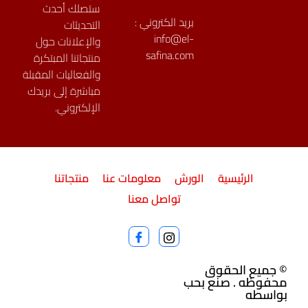
ستصلك أحدث
بريد الكتروني :
التحديثات
info@el-
والإعلانات حول
safina.com
منتجاتنا المبتكرة
والفعاليات المقبلة
مباشرة إلى بريدك
الإلكتروني.
الرئيسية
الورش
معلومات عنا
منتجاتنا
تواصل معنا
© جميع الحقوق
محفوظه . صنع بحب
بواسطه