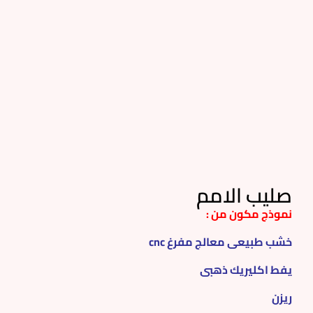
صليب الامم
نموذج مكون من :
خشب طبيعى معالج مفرغ cnc
يفط اكليريك ذهبى
ريزن