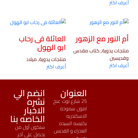
أعرف اكتر
أم النور مع الزهور
العائلة فى رحاب
ابو الهول
منتجات يدوية, كتاب مقدس
وقديسين
منتجات يدوية, ميلاد
أعرف اكتر
أعرف اكتر
العنوان
انضم الي
نشره
25 شارع توت عنخ
الاخبار
امون سموحه
الخاصه بنا
الاسكندريه
بكنيسه السيده
ستكون أول من
العذراء و القديس
يحصل على آخر