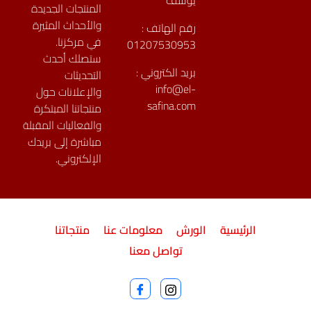
يوسف
المنتجات الجديدة
والأحداث المثيرة
رقم الهاتف :
في مركزنا.
01207530953
ستصلك أحدث
بريد الكتروني :
التحديثات
info@el-
والإعلانات حول
safina.com
منتجاتنا المبتكرة
والفعاليات المقبلة
مباشرة إلى بريدك
الإلكتروني.
الرئيسية
الورش
معلومات عنا
منتجاتنا
تواصل معنا