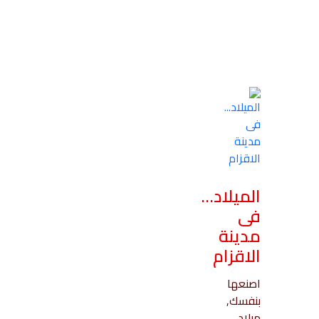
الميلاد…
فى
مدينة
الاقزام
اصنعها
بنفسك,
ميلاد