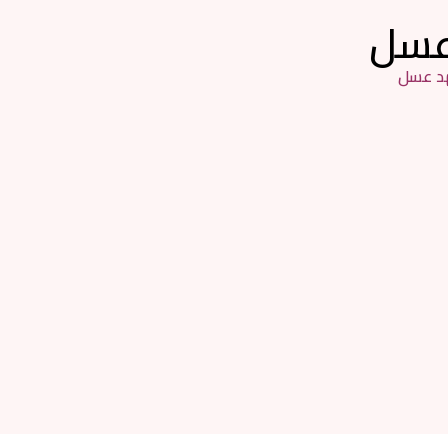
عسل
 عسل