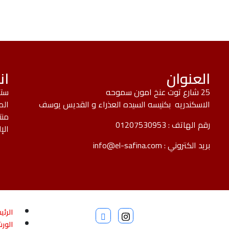
العنوان
ان
25 شارع توت عنخ امون سموحه
ستك
الاسكندريه بكنيسه السيده العذراء و القديس يوسف
الم
منت
رقم الهاتف :
01207530953
الإ
بريد الكتروني :
info@el-safina.com
الرئي
الور