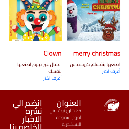
Clown
merry christmas
اصنعها بنفسك, كريسماس
اعمال غير دينية, اصنعها
أعرف اكتر
بنفسك
أعرف اكتر
العنوان
انضم الي
نشره
25 شارع توت عنخ
الاخبار
امون سموحه
الخاصه بنا
الاسكندريه