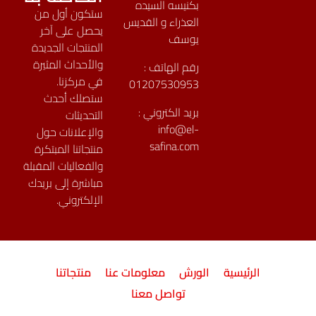
بكنيسه السيده
ستكون أول من
العذراء و القديس
يحصل على آخر
يوسف
المنتجات الجديدة
والأحداث المثيرة
رقم الهاتف :
في مركزنا.
01207530953
ستصلك أحدث
بريد الكتروني :
التحديثات
info@el-
والإعلانات حول
safina.com
منتجاتنا المبتكرة
والفعاليات المقبلة
مباشرة إلى بريدك
الإلكتروني.
الرئيسية
الورش
معلومات عنا
منتجاتنا
تواصل معنا