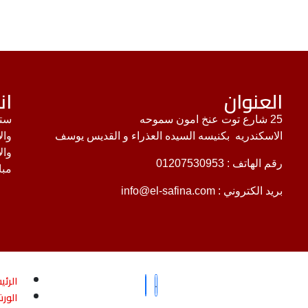
العنوان
ان
25 شارع توت عنخ امون سموحه
ستك
الاسكندريه بكنيسه السيده العذراء و القديس يوسف
وال
وال
رقم الهاتف :
01207530953
مبا
بريد الكتروني :
info@el-safina.com
الرئي
الور