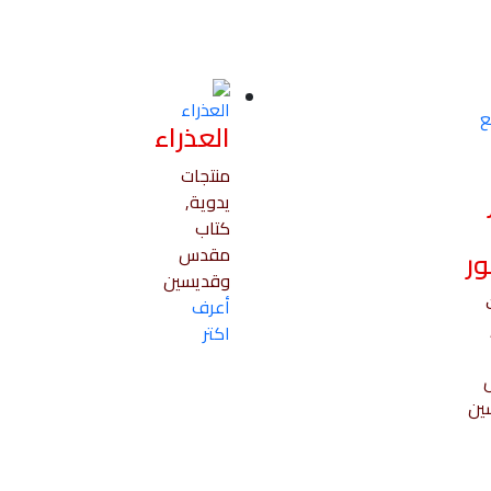
العذراء
منتجات
يدوية,
كتاب
مقدس
ور
وقديسين
أعرف
اكتر
ين