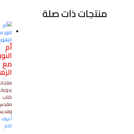
منتجات ذات صلة
أم
النور
مع
الزه
منتجات
يدوية,
كتاب
مقدس
وقديس
أعرف
اكتر