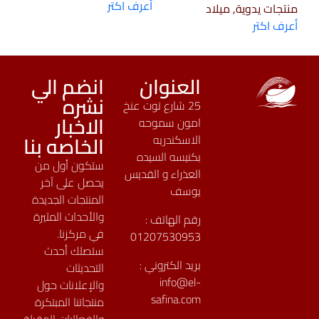
أعرف اكتر
منتجات يدوية, ميلاد
أعرف اكتر
العنوان
انضم الي
نشره
25 شارع توت عنخ
الاخبار
امون سموحه
الخاصه بنا
الاسكندريه
بكنيسه السيده
ستكون أول من
العذراء و القديس
يحصل على آخر
يوسف
المنتجات الجديدة
والأحداث المثيرة
رقم الهاتف :
في مركزنا.
01207530953
ستصلك أحدث
بريد الكتروني :
التحديثات
info@el-
والإعلانات حول
safina.com
منتجاتنا المبتكرة