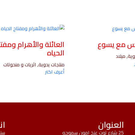
س مع يسوع
العائلة والأهرام ومفتا
الحياه
ية, ميلاد
منتجات يدوية, اثريات و منحوتات
أعرف اكتر
العنوان
ان
25 شارع توت عنخ امون سموحه
ستك