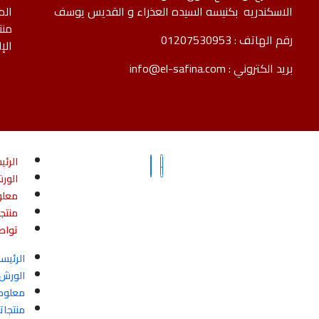
الاسكندريه بكنيسه السيده العذراء و القديس يوسف
الم
منت
رقم الهاتف :
01207530953
الإ
بريد الكتروني :
info@el-safina.com
الرئي
الور
معلو
منتجا
تواص
الرئيس
الورش
معلوما
منتجاتن