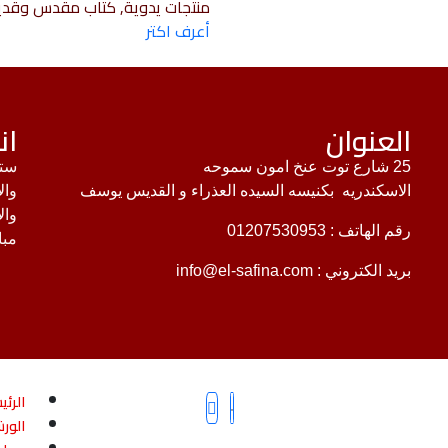
منتجات يدوية, كتاب مقدس وقد
أعرف اكتر
العنوان
ان
25 شارع توت عنخ امون سموحه
ستك
الاسكندريه بكنيسه السيده العذراء و القديس يوسف
وال
وال
رقم الهاتف :
01207530953
مبا
بريد الكتروني :
info@el-safina.com
الرئي
الور