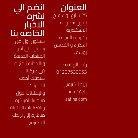
العنوان
انضم الي
نشره
25 شارع توت عنخ
الاخبار
امون سموحه
الخاصه بنا
الاسكندريه
بكنيسه السيده
ستكون أول من
العذراء و القديس
يحصل على آخر
يوسف
المنتجات الجديدة
والأحداث المثيرة
رقم الهاتف :
في مركزنا.
01207530953
ستصلك أحدث
بريد الكتروني :
التحديثات
info@el-
والإعلانات حول
safina.com
منتجاتنا المبتكرة
والفعاليات المقبلة
مباشرة إلى بريدك
الإلكتروني.