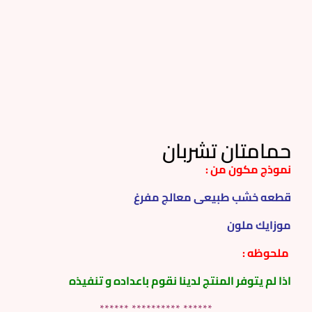
حمامتان تشربان
نموذج مكون من :
قطعه خشب طبيعى معالج مفرغ
موزايك ملون
ملحوظه :
اذا لم يتوفر المنتج لدينا نقوم باعداده و تنفيذه
****** ********** ******