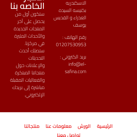
الخاصه بنا
الاسكندريه
بكنيسه السيده
ستكون أول من
العذراء و القديس
يحصل على آخر
يوسف
المنتجات الجديدة
والأحداث المثيرة
رقم الهاتف :
في مركزنا.
01207530953
ستصلك أحدث
بريد الكتروني :
التحديثات
info@el-
والإعلانات حول
safina.com
منتجاتنا المبتكرة
والفعاليات المقبلة
مباشرة إلى بريدك
الإلكتروني.
الرئيسية
الورش
معلومات عنا
منتجاتنا
تواصل معنا