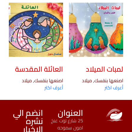
لمبات الميلاد
العائلة المقدسة
اصنعها بنفسك, ميلاد
اصنعها بنفسك, ميلاد
أعرف اكتر
أعرف اكتر
العنوان
انضم الي
نشره
25 شارع توت عنخ
الاخبار
امون سموحه