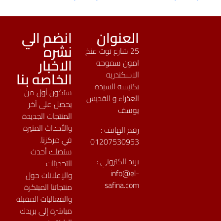
العنوان
انضم الي
نشره
25 شارع توت عنخ
الاخبار
امون سموحه
الخاصه بنا
الاسكندريه
بكنيسه السيده
ستكون أول من
العذراء و القديس
يحصل على آخر
يوسف
المنتجات الجديدة
والأحداث المثيرة
رقم الهاتف :
في مركزنا.
01207530953
ستصلك أحدث
بريد الكتروني :
التحديثات
info@el-
والإعلانات حول
safina.com
منتجاتنا المبتكرة
والفعاليات المقبلة
مباشرة إلى بريدك