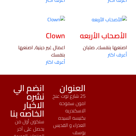
أعرف اكتر
أعرف اكتر
الأصحاب الأربعه
Clown
اصنعها بنفسك, صلبان
اعمال غير دينية, اصنعها
أعرف اكتر
بنفسك
أعرف اكتر
العنوان
انضم الي
نشره
25 شارع توت عنخ
الاخبار
امون سموحه
الخاصه بنا
الاسكندريه
بكنيسه السيده
ستكون أول من
العذراء و القديس
يحصل على آخر
يوسف