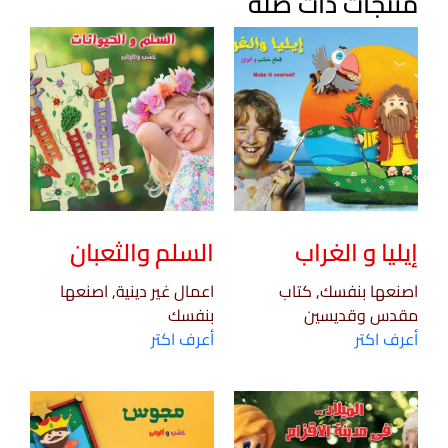
منتجات ذات صلة
إيليا و الغراب
السلم والثعبان
اصنعها بنفسك, كتاب
اعمال غير دينية, اصنعها
مقدس وقديسين
بنفسك
أعرف اكتر
أعرف اكتر