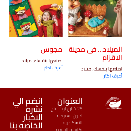
الميلاد… فى مدينة
مجوس
الاقزام
اصنعها بنفسك, ميلاد
أعرف اكتر
اصنعها بنفسك, ميلاد
أعرف اكتر
العنوان
انضم الي
نشره
25 شارع توت عنخ
الاخبار
امون سموحه
الخاصه بنا
الاسكندريه
بكنيسه السيده