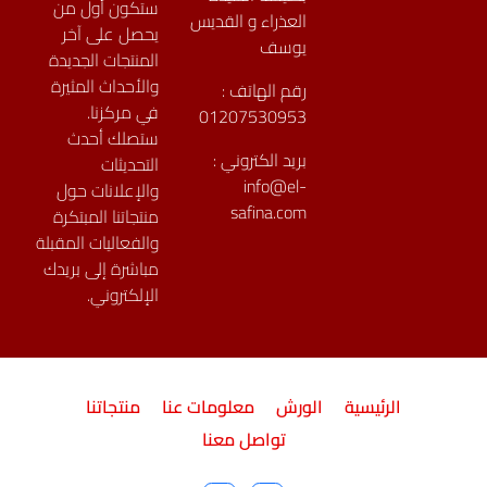
ستكون أول من
العذراء و القديس
يحصل على آخر
يوسف
المنتجات الجديدة
والأحداث المثيرة
رقم الهاتف :
في مركزنا.
01207530953
ستصلك أحدث
بريد الكتروني :
التحديثات
info@el-
والإعلانات حول
safina.com
منتجاتنا المبتكرة
والفعاليات المقبلة
مباشرة إلى بريدك
الإلكتروني.
الرئيسية
الورش
معلومات عنا
منتجاتنا
تواصل معنا