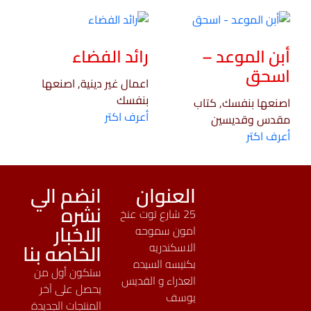
أبن الموعد –
رائد الفضاء
اسحق
اعمال غير دينية, اصنعها
بنفسك
اصنعها بنفسك, كتاب
أعرف اكتر
مقدس وقديسين
أعرف اكتر
العنوان
انضم الي
نشره
25 شارع توت عنخ
الاخبار
امون سموحه
الخاصه بنا
الاسكندريه
بكنيسه السيده
ستكون أول من
العذراء و القديس
يحصل على آخر
يوسف
المنتجات الجديدة