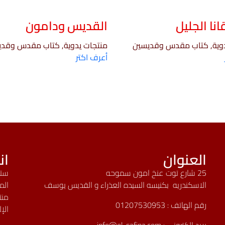
نا الجليل
القديس ودامون
دوية, كتاب مقدس وقديسين
منتجات يدوية, كتاب مقدس وقد
أعرف اكتر
العنوان
ان
25 شارع توت عنخ امون سموحه
ستك
الاسكندريه بكنيسه السيده العذراء و القديس يوسف
الم
منت
رقم الهاتف :
01207530953
الإ