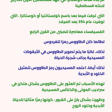
لابنته قسطنطينا
التي عُرفت فيما بعد باسم كونستانتيا أو كوستانزا ، التي
توفيت عام 354 بعد الميلاد
الفسيفساء معاصرة للمبنى من القرن الرابع
لطالما كان الطاووس رمزا للفردوس
لذلك، غالبًا ما يتم تصوير الطاووس في الأيقونات
المسيحية بجانب شجرة الحياة
لذلك أيضا، اعتمد المسيحيون رمز الطاووس لتمثيل
الخلود و الأبدية
لهذه الأسباب تم العثور على الطاووس بشكل متكرر في
سراديب الموتى والكنائس المسيحية
وظهرت بشكل بارز على القبور ، كونها رمزًا مثاليًا للحياة
الأبدية وخلود الروح