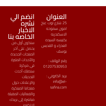
العنوان
انضم الي
نشره
25 شارع توت عنخ
الاخبار
امون سموحه
الخاصه بنا
الاسكندريه
بكنيسه السيده
ستكون أول من
العذراء و القديس
يحصل على آخر
يوسف
المنتجات الجديدة
والأحداث المثيرة
رقم الهاتف :
في مركزنا.
01207530953
ستصلك أحدث
بريد الكتروني :
التحديثات
info@el-
والإعلانات حول
safina.com
منتجاتنا المبتكرة
والفعاليات المقبلة
مباشرة إلى بريدك
الإلكتروني.