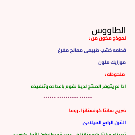
الطاووس
نموذج مكون من :
قطعه خشب طبيعى معالج مفرغ
موزايك ملون
ملحوظه :
اذا لم يتوفر المنتج لدينا نقوم باعداده وتنفيذه
****** ********** ******
ضريح سانتا كونستانزا ، روما
القرن الرابع الميلادى
تم بناء سانتا كوستانزا في عهد قسطنطين الأول كضريح