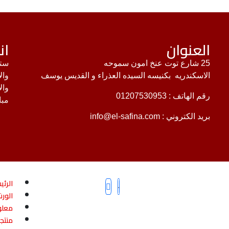
العنوان
ان
25 شارع توت عنخ امون سموحه
ستك
الاسكندريه بكنيسه السيده العذراء و القديس يوسف
وال
وال
رقم الهاتف :
01207530953
مبا
بريد الكتروني :
info@el-safina.com
الرئي
الور
معلو
منتجا