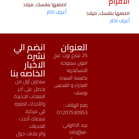
الاقزام
اصنعها بنفسك, ميلاد
أعرف اكتر
اصنعها بنفسك, ميلاد
أعرف اكتر
العنوان
انضم الي
نشره
25 شارع توت عنخ
الاخبار
امون سموحه
الخاصه بنا
الاسكندريه
بكنيسه السيده
ستكون أول من
العذراء و القديس
يحصل على آخر
يوسف
المنتجات الجديدة
والأحداث المثيرة
رقم الهاتف :
في مركزنا.
01207530953
ستصلك أحدث
بريد الكتروني :
التحديثات
info@el-
والإعلانات حول