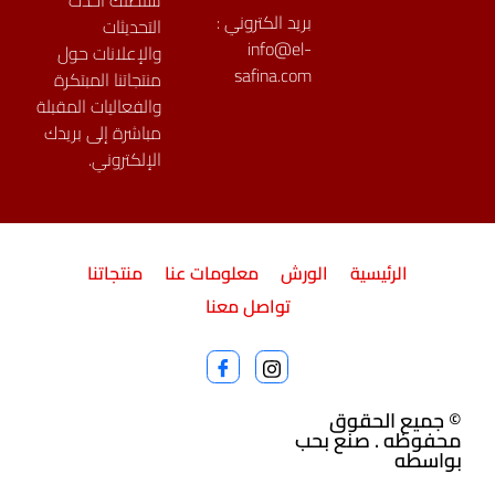
ستصلك أحدث
بريد الكتروني :
التحديثات
info@el-
والإعلانات حول
safina.com
منتجاتنا المبتكرة
والفعاليات المقبلة
مباشرة إلى بريدك
الإلكتروني.
الرئيسية
الورش
معلومات عنا
منتجاتنا
تواصل معنا
© جميع الحقوق
محفوظه . صنع بحب
بواسطه