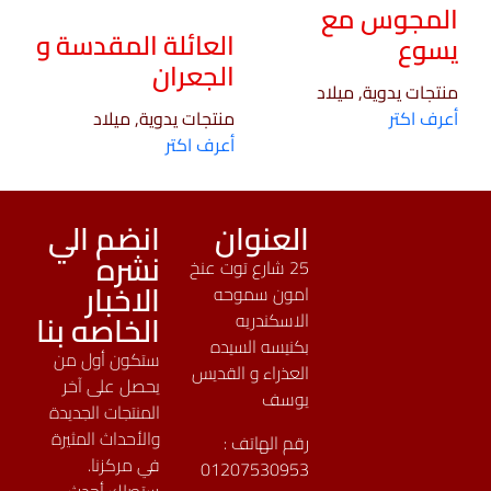
المجوس مع
العائلة المقدسة و
يسوع
الجعران
منتجات يدوية, ميلاد
أعرف اكتر
منتجات يدوية, ميلاد
أعرف اكتر
العنوان
انضم الي
نشره
25 شارع توت عنخ
الاخبار
امون سموحه
الخاصه بنا
الاسكندريه
بكنيسه السيده
ستكون أول من
العذراء و القديس
يحصل على آخر
يوسف
المنتجات الجديدة
والأحداث المثيرة
رقم الهاتف :
في مركزنا.
01207530953