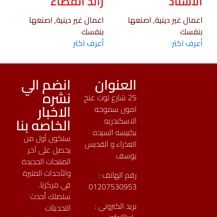
الأستاذ
رائد الفضاء
اعمال غير دينية, اصنعها
اعمال غير دينية, اصنعها
بنفسك
بنفسك
أعرف اكتر
أعرف اكتر
العنوان
انضم الي
نشره
25 شارع توت عنخ
الاخبار
امون سموحه
الخاصه بنا
الاسكندريه
بكنيسه السيده
ستكون أول من
العذراء و القديس
يحصل على آخر
يوسف
المنتجات الجديدة
والأحداث المثيرة
رقم الهاتف :
في مركزنا.
01207530953
ستصلك أحدث
بريد الكتروني :
التحديثات