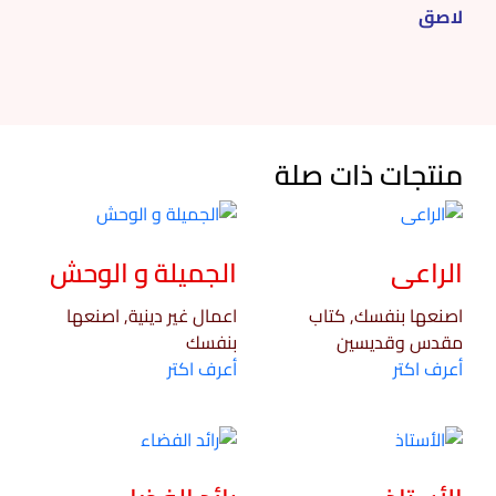
لاصق
منتجات ذات صلة
الراعى
الجميلة و الوحش
اصنعها بنفسك, كتاب
اعمال غير دينية, اصنعها
مقدس وقديسين
بنفسك
أعرف اكتر
أعرف اكتر