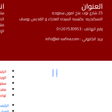
العنوان
ان
25 شارع توت عنخ امون سموحه
ستك
الاسكندريه بكنيسه السيده العذراء و القديس يوسف
الم
منت
رقم الهاتف :
01207530953
الإ
بريد الكتروني :
info@el-safina.com
الرئي
الور
معلو
منتجا
تواص
الرئيس
الورش