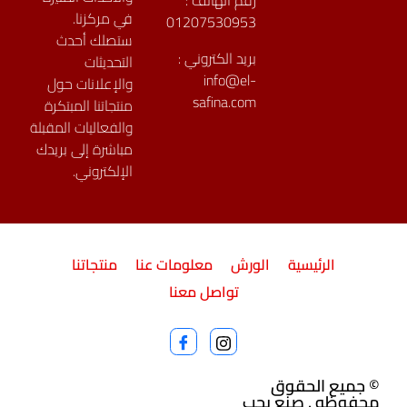
في مركزنا.
01207530953
ستصلك أحدث
بريد الكتروني :
التحديثات
info@el-
والإعلانات حول
safina.com
منتجاتنا المبتكرة
والفعاليات المقبلة
مباشرة إلى بريدك
الإلكتروني.
الرئيسية
الورش
معلومات عنا
منتجاتنا
تواصل معنا
© جميع الحقوق
محفوظه . صنع بحب