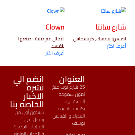
شارع سانتا
Clown
اصنعها بنفسك, كريسماس
اعمال غير دينية, اصنعها
أعرف اكتر
بنفسك
أعرف اكتر
العنوان
انضم الي
نشره
25 شارع توت عنخ
الاخبار
امون سموحه
الخاصه بنا
الاسكندريه
بكنيسه السيده
ستكون أول من
العذراء و القديس
يحصل على آخر
يوسف
المنتجات الجديدة
والأحداث المثيرة
رقم الهاتف :