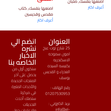
اصنعها بنفسك, صلبان
أعرف اكتر
اصنعها بنفسك, كتاب
مقدس وقديسين
أعرف اكتر
العنوان
انضم الي
نشره
25 شارع توت عنخ
الاخبار
امون سموحه
الخاصه بنا
الاسكندريه
بكنيسه السيده
ستكون أول من
العذراء و القديس
يحصل على آخر
يوسف
المنتجات الجديدة
والأحداث المثيرة
رقم الهاتف :
في مركزنا.
01207530953
ستصلك أحدث
بريد الكتروني :
التحديثات
info@el-
والإعلانات حول