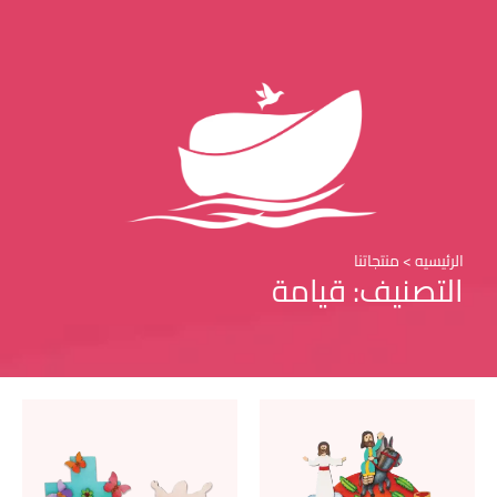
الرئيسيه > منتجاتنا
التصنيف: قيامة