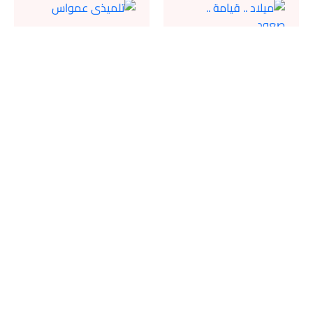
تلميذى
ميلاد .. قيامة ..
عمواس
صعود
أعرف اكتر
أعرف اكتر
يسوع و
بابا يسوع
المريمات
أعرف اكتر
أعرف اكتر