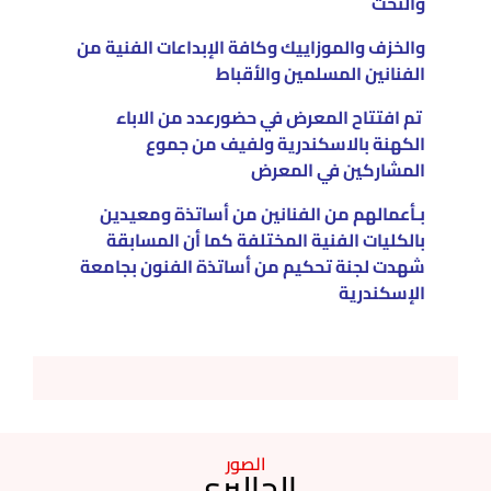
والنحت
والخزف والموزاييك وكافة الإبداعات الفنية من
الفنانين المسلمين والأقباط
تم افتتاح المعرض في حضورعدد من الاباء
الكهنة بالاسكندرية ولفيف من جموع
المشاركين في المعرض
بـأعمالهم من الفنانين من أساتذة ومعيدين
بالكليات الفنية المختلفة كما أن المسابقة
شهدت لجنة تحكيم من أساتذة الفنون بجامعة
الإسكندرية
الصور
الجاليري