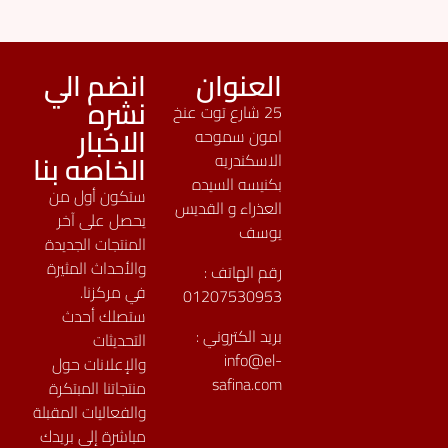
العنوان
انضم الي
نشره
25 شارع توت عنخ
الاخبار
امون سموحه
الخاصه بنا
الاسكندريه
بكنيسه السيده
ستكون أول من
العذراء و القديس
يحصل على آخر
يوسف
المنتجات الجديدة
والأحداث المثيرة
رقم الهاتف :
في مركزنا.
01207530953
ستصلك أحدث
بريد الكتروني :
التحديثات
info@el-
والإعلانات حول
safina.com
منتجاتنا المبتكرة
والفعاليات المقبلة
مباشرة إلى بريدك